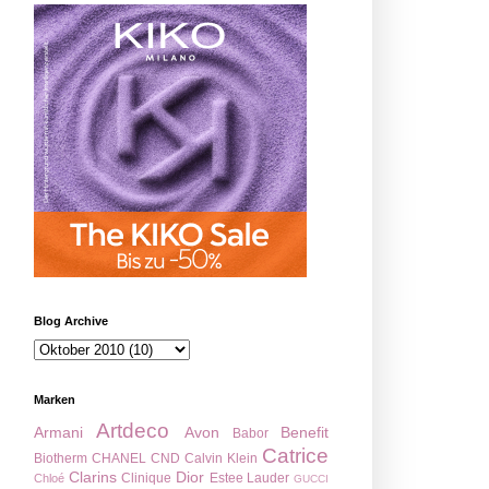
Blog Archive
Marken
Artdeco
Armani
Avon
Benefit
Babor
Catrice
Biotherm
CHANEL
CND
Calvin Klein
Clarins
Dior
Clinique
Estee Lauder
Chloé
GUCCI