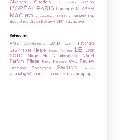
Givenchy
Guerlain
Kneipp
Jil Sander
L'ORÉAL PARIS
Lancome
M. ASAM
MAC
NYX
SOTHYS
Shiseido
The
Pixi
Redken
Body Shop
Urban Decay
VICHY
YSL
Zoeva
Kategorien
AMU
EOTD
Favoriten
Aufgebraucht
Event
LE
Haare
Gewinnspiel
Look
Haarentfernung
NOTD
Nagellack
Nägel
Naturkosmetik
Parfüm
Pflege
Review
QVC
Pinky Paradise
Swatch
Sonstiges
Shampoo
Tutorial
online shopping
Unboxing
Wimpern
notino.de