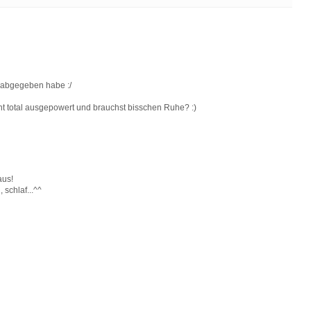
s abgegeben habe :/
cht total ausgepowert und brauchst bisschen Ruhe? :)
aus!
 schlaf...^^