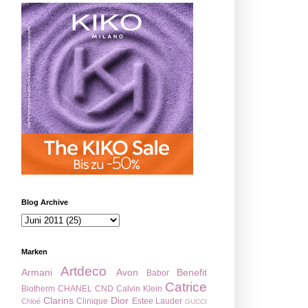
Blog Archive
Marken
Artdeco
Armani
Avon
Benefit
Babor
Catrice
Biotherm
CHANEL
CND
Calvin Klein
Clarins
Dior
Clinique
Estee Lauder
Chloé
GUCCI