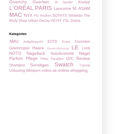
Givenchy
Guerlain
Kneipp
Jil Sander
L'ORÉAL PARIS
Lancome
M. ASAM
MAC
NYX
SOTHYS
Shiseido
The
Pixi
Redken
Body Shop
Urban Decay
VICHY
YSL
Zoeva
Kategorien
AMU
EOTD
Favoriten
Aufgebraucht
Event
LE
Haare
Gewinnspiel
Look
Haarentfernung
NOTD
Nagellack
Nägel
Naturkosmetik
Parfüm
Pflege
Review
QVC
Pinky Paradise
Swatch
Sonstiges
Shampoo
Tutorial
online shopping
Unboxing
Wimpern
notino.de