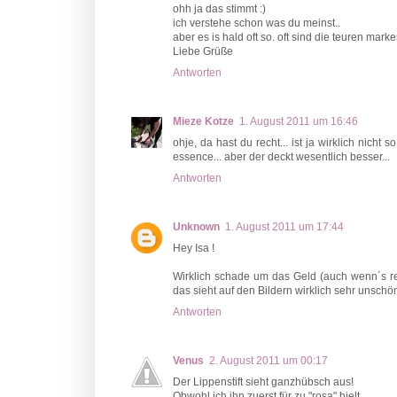
ohh ja das stimmt :)
ich verstehe schon was du meinst..
aber es is hald oft so. oft sind die teuren mark
Liebe Grüße
Antworten
Mieze Kotze
1. August 2011 um 16:46
ohje, da hast du recht... ist ja wirklich nicht 
essence... aber der deckt wesentlich besser...
Antworten
Unknown
1. August 2011 um 17:44
Hey Isa !
Wirklich schade um das Geld (auch wenn´s rela
das sieht auf den Bildern wirklich sehr unschö
Antworten
Venus
2. August 2011 um 00:17
Der Lippenstift sieht ganzhübsch aus!
Obwohl ich ihn zuerst für zu "rosa" hielt.