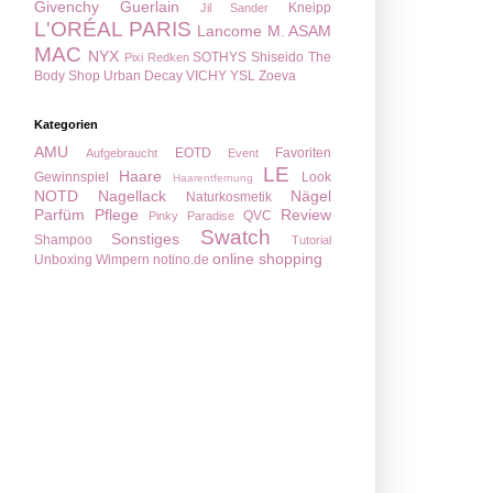
Givenchy
Guerlain
Kneipp
Jil Sander
L'ORÉAL PARIS
Lancome
M. ASAM
MAC
NYX
SOTHYS
Shiseido
The
Pixi
Redken
Body Shop
Urban Decay
VICHY
YSL
Zoeva
Kategorien
AMU
EOTD
Favoriten
Aufgebraucht
Event
LE
Haare
Gewinnspiel
Look
Haarentfernung
NOTD
Nagellack
Nägel
Naturkosmetik
Parfüm
Pflege
Review
QVC
Pinky Paradise
Swatch
Sonstiges
Shampoo
Tutorial
online shopping
Unboxing
Wimpern
notino.de