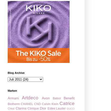
Blog Archive
Marken
Artdeco
Armani
Avon
Benefit
Babor
Catrice
Biotherm
CHANEL
CND
Calvin Klein
Clarins
Dior
Clinique
Estee Lauder
Chloé
GUCCI