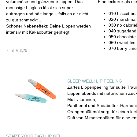
voluminöse und glänzende Lippen. Das
Eine leckerer als di
moussige Lipgloss lässt sich super
010 biscuit be
auftragen und hält lange – falls es dir nicht
020 marshmal
zu gut schmeckt ...
030 no calorie
Schöner Nebeneffekt: Deine Lippen werden
040 sugarland
intensiv mit Kakaobutter gepflegt.
050 chocolate 
060 sweet tim
070 berry time
7 ml:
€ 2,75
SLEEP WELL! LIP PEELING
Zartes Lippenpeeling für süße Trä
Lippen abends mit natürlichem Zuck
Multivitaminen,
Panthenol und Sheabutter. Harmoni
Orangenblütenöl sorgt für einen le
Duft von Mimosenblüten für eine e
START YOUR DAY! LIP GEL