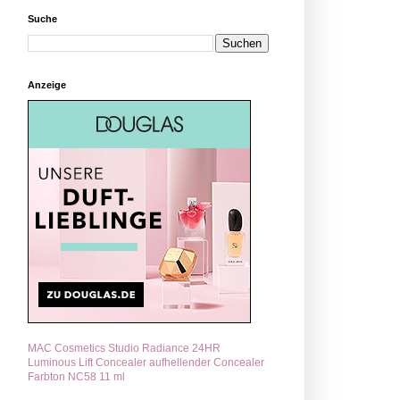
Suche
Anzeige
MAC Cosmetics Studio Radiance 24HR
Luminous Lift Concealer aufhellender Concealer
Farbton NC58 11 ml