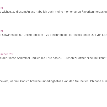
ent
s wichtig, zu diesem Anlass habe ich euch meine momentanen Favoriten heraus ges
ent
r Gewinnspiel auf unlike-girl.com :) zu gewinnen gibt es jeweils einen Duft von La
Türchen 23
 der Blasse Schimmer und ich die Ehre das 23. Türchen zu öffnen :) bei mir könnt 
 bekam, war mir klar ich brauche unbedingt etwas von den Neuheiten. Ich habe nun 