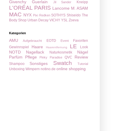
Givenchy
Guerlain
Kneipp
Jil Sander
L'ORÉAL PARIS
Lancome
M. ASAM
MAC
NYX
SOTHYS
Shiseido
The
Pixi
Redken
Body Shop
Urban Decay
VICHY
YSL
Zoeva
Kategorien
AMU
EOTD
Favoriten
Aufgebraucht
Event
LE
Haare
Gewinnspiel
Look
Haarentfernung
NOTD
Nagellack
Nägel
Naturkosmetik
Parfüm
Pflege
Review
QVC
Pinky Paradise
Swatch
Sonstiges
Shampoo
Tutorial
online shopping
Unboxing
Wimpern
notino.de