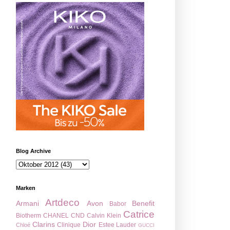
Blog Archive
Marken
Artdeco
Armani
Avon
Benefit
Babor
Catrice
Biotherm
CHANEL
CND
Calvin Klein
Clarins
Dior
Clinique
Estee Lauder
Chloé
GUCCI