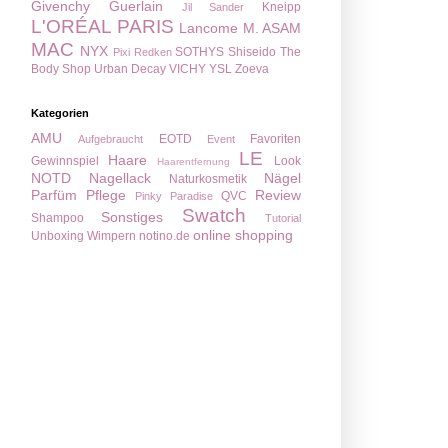
Givenchy
Guerlain
Kneipp
Jil Sander
L'ORÉAL PARIS
Lancome
M. ASAM
MAC
NYX
SOTHYS
Shiseido
The
Pixi
Redken
Body Shop
Urban Decay
VICHY
YSL
Zoeva
Kategorien
AMU
EOTD
Favoriten
Aufgebraucht
Event
LE
Haare
Gewinnspiel
Look
Haarentfernung
NOTD
Nagellack
Nägel
Naturkosmetik
Parfüm
Pflege
Review
QVC
Pinky Paradise
Swatch
Sonstiges
Shampoo
Tutorial
online shopping
Unboxing
Wimpern
notino.de