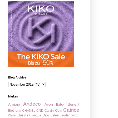
Blog Archive
Marken
Artdeco
Armani
Avon
Benefit
Babor
Catrice
Biotherm
CHANEL
CND
Calvin Klein
Clarins
Dior
Clinique
Estee Lauder
Chloé
GUCCI