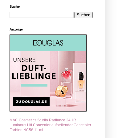
Suche
Anzeige
MAC Cosmetics Studio Radiance 24HR
Luminous Lift Concealer aufhellender Concealer
Farbton NC58 11 ml