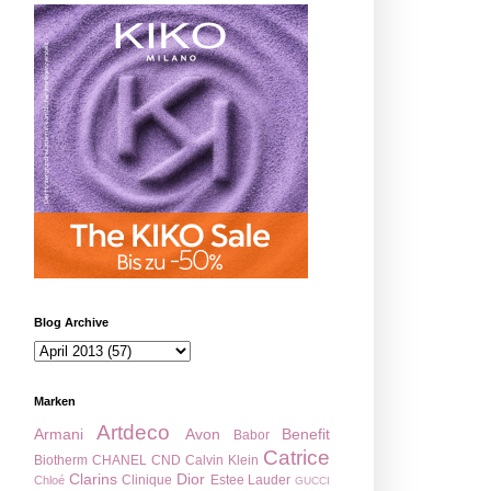
Blog Archive
Marken
Artdeco
Armani
Avon
Benefit
Babor
Catrice
Biotherm
CHANEL
CND
Calvin Klein
Clarins
Dior
Clinique
Estee Lauder
Chloé
GUCCI