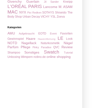
Givenchy
Guerlain
Kneipp
Jil Sander
L'ORÉAL PARIS
Lancome
M. ASAM
MAC
NYX
SOTHYS
Shiseido
The
Pixi
Redken
Body Shop
Urban Decay
VICHY
YSL
Zoeva
Kategorien
AMU
EOTD
Favoriten
Aufgebraucht
Event
LE
Haare
Gewinnspiel
Look
Haarentfernung
NOTD
Nagellack
Nägel
Naturkosmetik
Parfüm
Pflege
Review
QVC
Pinky Paradise
Swatch
Sonstiges
Shampoo
Tutorial
online shopping
Unboxing
Wimpern
notino.de