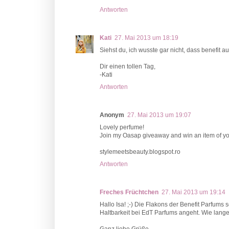
Antworten
Kati
27. Mai 2013 um 18:19
Siehst du, ich wusste gar nicht, dass benefit 
Dir einen tollen Tag,
-Kati
Antworten
Anonym
27. Mai 2013 um 19:07
Lovely perfume!
Join my Oasap giveaway and win an item of yo
stylemeetsbeauty.blogspot.ro
Antworten
Freches Früchtchen
27. Mai 2013 um 19:14
Hallo Isa! ;-) Die Flakons der Benefit Parfums
Haltbarkeit bei EdT Parfums angeht. Wie lange h
Ganz liebe Grüße