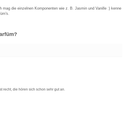
ch mag die einzelnen Komponenten wie z. B. Jasmin und Vanille :) kenne
füm's.
Parfüm?
t recht, die hören sich schon sehr gut an.