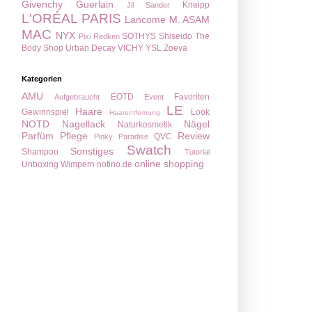
Givenchy
Guerlain
Kneipp
Jil Sander
L'ORÉAL PARIS
Lancome
M. ASAM
MAC
NYX
SOTHYS
Shiseido
The
Pixi
Redken
Body Shop
Urban Decay
VICHY
YSL
Zoeva
Kategorien
AMU
EOTD
Favoriten
Aufgebraucht
Event
LE
Haare
Gewinnspiel
Look
Haarentfernung
NOTD
Nagellack
Nägel
Naturkosmetik
Parfüm
Pflege
Review
QVC
Pinky Paradise
Swatch
Sonstiges
Shampoo
Tutorial
online shopping
Unboxing
Wimpern
notino.de