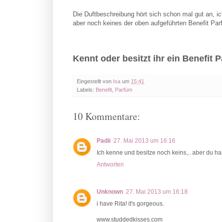
Die Duftbeschreibung hört sich schon mal gut an, i
aber noch keines der oben aufgeführten Benefit Par
Kennt oder besitzt ihr ein Benefit 
Eingestellt von
Isa
um
15:41
Labels:
Benefit
,
Parfüm
10 Kommentare:
Padii
27. Mai 2013 um 16:16
Ich kenne und besitze noch keins,.. aber du has
Antworten
Unknown
27. Mai 2013 um 16:18
i have Rita! it's gorgeous.
www.studdedkisses.com