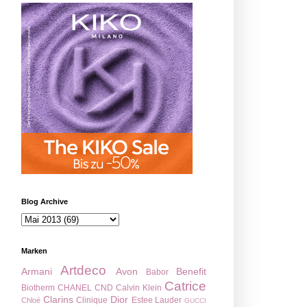
Blog Archive
Marken
Artdeco
Armani
Avon
Benefit
Babor
Catrice
Biotherm
CHANEL
CND
Calvin Klein
Clarins
Dior
Clinique
Estee Lauder
Chloé
GUCCI