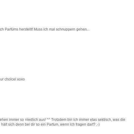
auch Parfüms herstellt! Muss ich mal schnuppern gehen...
ur choice! xoxo
 sehen immer so niedlich aus! ^^ Trotzdem bin ich immer etas sektisch, was die
ält sich denn bei dir so ein Parfum, wenn ich fragen darf? ;-)