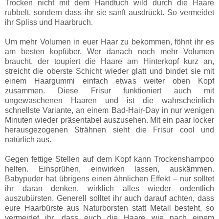
Trocken nicht mit dem Handtuch wild durch die Haare
rubbelt, sondern dass ihr sie sanft ausdrückt. So vermeidet
ihr Spliss und Haarbruch.
Um mehr Volumen in euer Haar zu bekommen, föhnt ihr es
am besten kopfüber. Wer danach noch mehr Volumen
braucht, der toupiert die Haare am Hinterkopf kurz an,
streicht die oberste Schicht wieder glatt und bindet sie mit
einem Haargummi einfach etwas weiter oben Kopf
zusammen. Diese Frisur funktioniert auch mit
ungewaschenen Haaren und ist die wahrscheinlich
schnellste Variante, an einem Bad-Hair-Day in nur wenigen
Minuten wieder präsentabel auszusehen. Mit ein paar locker
herausgezogenen Strähnen sieht die Frisur cool und
natürlich aus.
Gegen fettige Stellen auf dem Kopf kann Trockenshampoo
helfen. Einsprühen, einwirken lassen, auskämmen.
Babypuder hat übrigens einen ähnlichen Effekt – nur solltet
ihr daran denken, wirklich alles wieder ordentlich
auszubürsten. Generell solltet ihr auch darauf achten, dass
eure Haarbürste aus Naturborsten statt Metall besteht, so
vermeidet ihr, dass euch die Haare wie nach einem