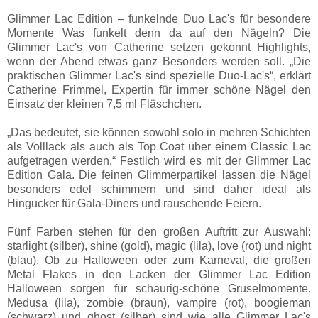
Glimmer Lac Edition – funkelnde Duo Lac's für besondere
Momente Was funkelt denn da auf den Nägeln? Die
Glimmer Lac's von Catherine setzen gekonnt Highlights,
wenn der Abend etwas ganz Besonders werden soll. „Die
praktischen Glimmer Lac's sind spezielle Duo-Lac's“, erklärt
Catherine Frimmel, Expertin für immer schöne Nägel den
Einsatz der kleinen 7,5 ml Fläschchen.
„Das bedeutet, sie können sowohl solo in mehren Schichten
als Volllack als auch als Top Coat über einem Classic Lac
aufgetragen werden.“ Festlich wird es mit der Glimmer Lac
Edition Gala. Die feinen Glimmerpartikel lassen die Nägel
besonders edel schimmern und sind daher ideal als
Hingucker für Gala-Diners und rauschende Feiern.
Fünf Farben stehen für den großen Auftritt zur Auswahl:
starlight (silber), shine (gold), magic (lila), love (rot) und night
(blau). Ob zu Halloween oder zum Karneval, die großen
Metal Flakes in den Lacken der Glimmer Lac Edition
Halloween sorgen für schaurig-schöne Gruselmomente.
Medusa (lila), zombie (braun), vampire (rot), boogieman
(schwarz) und ghost (silber) sind wie alle Glimmer Lac's