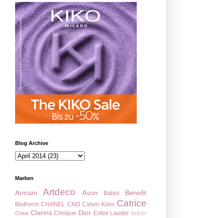
Blog Archive
Marken
Artdeco
Armani
Avon
Benefit
Babor
Catrice
Biotherm
CHANEL
CND
Calvin Klein
Clarins
Dior
Clinique
Estee Lauder
Chloé
GUCCI