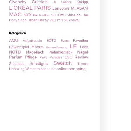
Givenchy
Guerlain
Kneipp
Jil Sander
L'ORÉAL PARIS
Lancome
M. ASAM
MAC
NYX
SOTHYS
Shiseido
The
Pixi
Redken
Body Shop
Urban Decay
VICHY
YSL
Zoeva
Kategorien
AMU
EOTD
Favoriten
Aufgebraucht
Event
LE
Haare
Gewinnspiel
Look
Haarentfernung
NOTD
Nagellack
Nägel
Naturkosmetik
Parfüm
Pflege
Review
QVC
Pinky Paradise
Swatch
Sonstiges
Shampoo
Tutorial
online shopping
Unboxing
Wimpern
notino.de