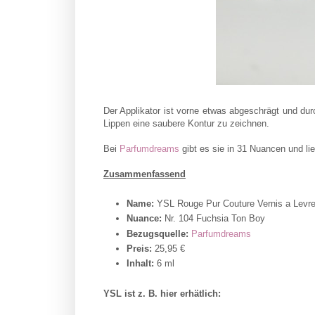
Der Applikator ist vorne etwas abgeschrägt und dur
Lippen eine saubere Kontur zu zeichnen.
Bei
Parfumdreams
gibt es sie in 31 Nuancen und lie
Zusammenfassend
Name:
YSL Rouge Pur Couture Vernis a Levr
Nuance:
Nr. 104 Fuchsia Ton Boy
Bezugsquelle:
Parfumdreams
Preis:
25,95 €
Inhalt:
6 ml
YSL ist z. B. hier erhätlich: