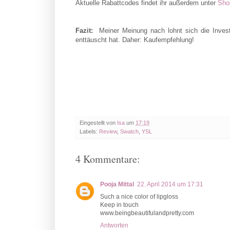
Aktuelle Rabattcodes findet ihr außerdem unter
Sho
Fazit:
Meiner Meinung nach lohnt sich die Investi
enttäuscht hat. Daher: Kaufempfehlung!
Eingestellt von
Isa
um
17:19
Labels:
Review
,
Swatch
,
YSL
4 Kommentare:
Pooja Mittal
22. April 2014 um 17:31
Such a nice color of lipgloss
Keep in touch
www.beingbeautifulandpretty.com
Antworten