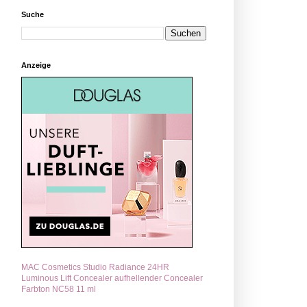
Suche
Anzeige
MAC Cosmetics Studio Radiance 24HR
Luminous Lift Concealer aufhellender Concealer
Farbton NC58 11 ml