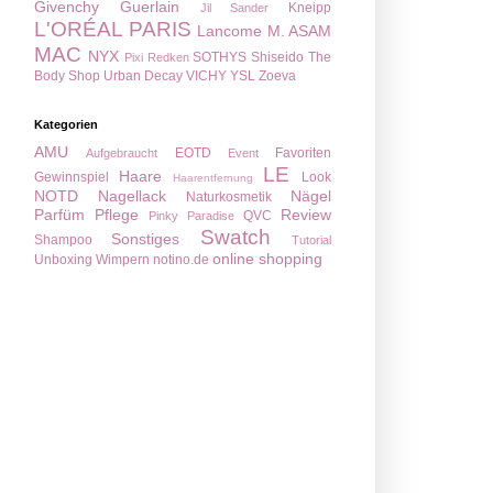
Givenchy
Guerlain
Kneipp
Jil Sander
L'ORÉAL PARIS
Lancome
M. ASAM
MAC
NYX
SOTHYS
Shiseido
The
Pixi
Redken
Body Shop
Urban Decay
VICHY
YSL
Zoeva
Kategorien
AMU
EOTD
Favoriten
Aufgebraucht
Event
LE
Haare
Gewinnspiel
Look
Haarentfernung
NOTD
Nagellack
Nägel
Naturkosmetik
Parfüm
Pflege
Review
QVC
Pinky Paradise
Swatch
Sonstiges
Shampoo
Tutorial
online shopping
Unboxing
Wimpern
notino.de