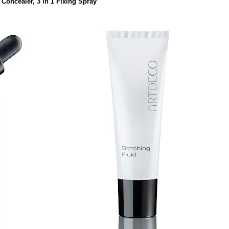
 Concealer
,
3 in 1 Fixing Spray