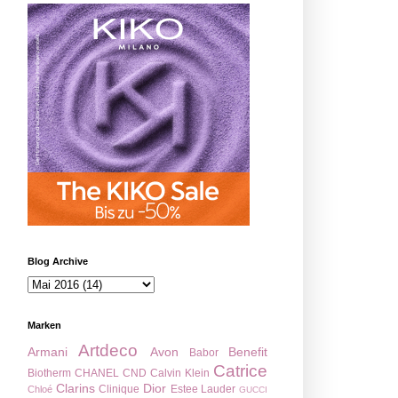
Blog Archive
Marken
Artdeco
Armani
Avon
Benefit
Babor
Catrice
Biotherm
CHANEL
CND
Calvin Klein
Clarins
Dior
Clinique
Estee Lauder
Chloé
GUCCI