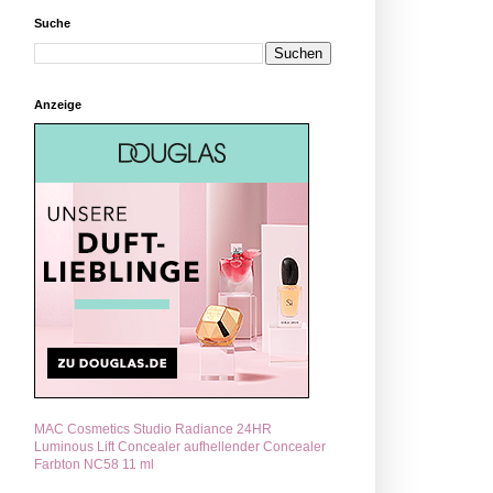
Suche
Anzeige
MAC Cosmetics Studio Radiance 24HR
Luminous Lift Concealer aufhellender Concealer
Farbton NC58 11 ml