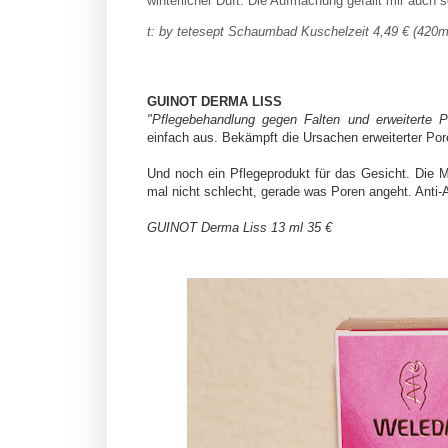
winterlicher Duft. Die Aufmachung gefällt mir auch se
t: by tetesept Schaumbad Kuschelzeit
4,49 € (420m
GUINOT DERMA LISS
"Pflegebehandlung gegen Falten und erweiterte 
einfach aus.
Bekämpft die Ursachen erweiterter Pore
Und noch ein Pflegeprodukt für das Gesicht. Die M
mal nicht schlecht, gerade was Poren angeht. Anti-A
GUINOT Derma Liss 13 ml 35 €