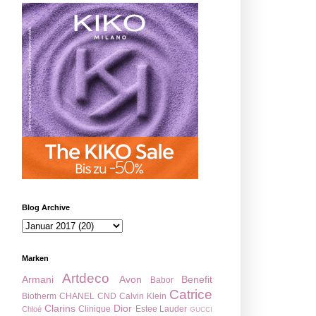
Blog Archive
Marken
Artdeco
Armani
Avon
Benefit
Babor
Catrice
Biotherm
CHANEL
CND
Calvin Klein
Clarins
Dior
Clinique
Estee Lauder
Chloé
GUCCI