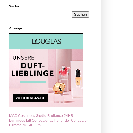
Suche
Anzeige
MAC Cosmetics Studio Radiance 24HR
Luminous Lift Concealer aufhellender Concealer
Farbton NC58 11 ml