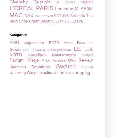
Givenchy
Guerlain
Kneipp
Jil Sander
L'ORÉAL PARIS
Lancome
M. ASAM
MAC
NYX
SOTHYS
Shiseido
The
Pixi
Redken
Body Shop
Urban Decay
VICHY
YSL
Zoeva
Kategorien
AMU
EOTD
Favoriten
Aufgebraucht
Event
LE
Haare
Gewinnspiel
Look
Haarentfernung
NOTD
Nagellack
Nägel
Naturkosmetik
Parfüm
Pflege
Review
QVC
Pinky Paradise
Swatch
Sonstiges
Shampoo
Tutorial
online shopping
Unboxing
Wimpern
notino.de