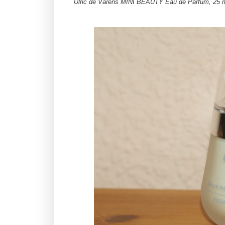
Ulric de Varens MINI BEAUTY Eau de Parfum, 25 m