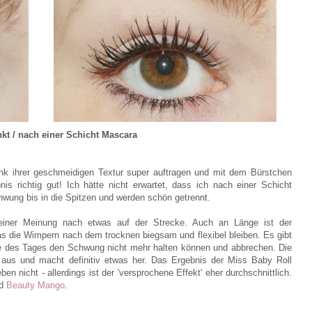
t / nach einer Schicht Mascara
nk ihrer geschmeidigen Textur super auftragen und mit dem Bürstchen
nis richtig gut! Ich hätte nicht erwartet, dass ich nach einer Schicht
hwung bis in die Spitzen und werden schön getrennt.
iner Meinung nach etwas auf der Strecke. Auch an Länge ist der
das die Wimpern nach dem trocknen biegsam und flexibel bleiben. Es gibt
fe des Tages den Schwung nicht mehr halten können und abbrechen. Die
aus und macht definitiv etwas her.
Das Ergebnis der Miss Baby Roll
n nicht - allerdings ist der 'versprochene Effekt' eher durchschnittlich.
d
Beauty Mango
.