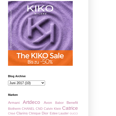
Blog Archive
Marken
Artdeco
Armani
Avon
Benefit
Babor
Catrice
Biotherm
CHANEL
CND
Calvin Klein
Clarins
Dior
Clinique
Estee Lauder
Chloé
GUCCI