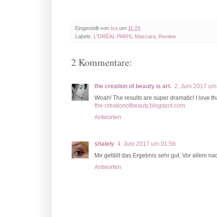
Eingestellt von
Isa
um
11:29
Labels:
L'ORÉAL PARIS
,
Mascara
,
Review
2 Kommentare:
the creation of beauty is art.
2. Juni 2017 um
Woah! The results are super dramatic! I love t
the-creationofbeauty.blogspot.com
Antworten
shalely
4. Juni 2017 um 01:56
Mir gefällt das Ergebnis sehr gut. Vor allem na
Antworten