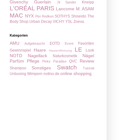
Givenchy
Guerlain
Kneipp
Jil Sander
L'ORÉAL PARIS
Lancome
M. ASAM
MAC
NYX
SOTHYS
Shiseido
The
Pixi
Redken
Body Shop
Urban Decay
VICHY
YSL
Zoeva
Kategorien
AMU
EOTD
Favoriten
Aufgebraucht
Event
LE
Haare
Gewinnspiel
Look
Haarentfernung
NOTD
Nagellack
Nägel
Naturkosmetik
Parfüm
Pflege
Review
QVC
Pinky Paradise
Swatch
Sonstiges
Shampoo
Tutorial
online shopping
Unboxing
Wimpern
notino.de