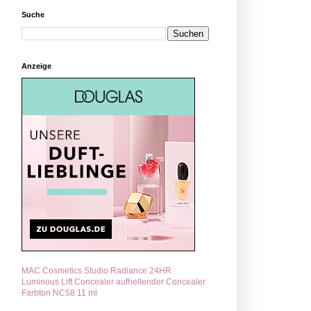
Suche
Anzeige
MAC Cosmetics Studio Radiance 24HR
Luminous Lift Concealer aufhellender Concealer
Farbton NC58 11 ml