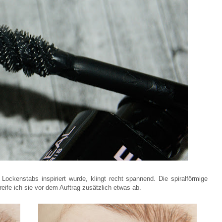
ockenstabs inspiriert wurde, klingt recht spannend. Die spiralförmige
reife ich sie vor dem Auftrag zusätzlich etwas ab.