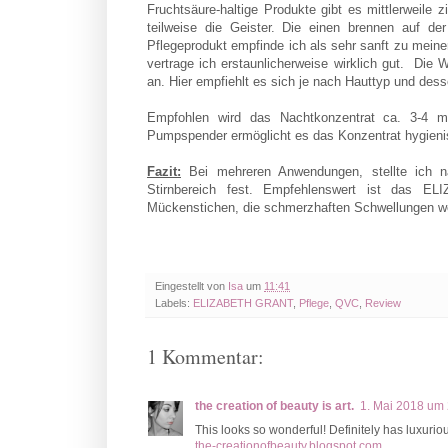
Fruchtsäure-haltige Produkte gibt es mittlerweile z
teilweise die Geister. Die einen brennen auf de
Pflegeprodukt empfinde ich als sehr sanft zu meine
vertrage ich erstaunlicherweise wirklich gut. Die W
an. Hier empfiehlt es sich je nach Hauttyp und desse
Empfohlen wird das Nachtkonzentrat ca. 3-4 ma
Pumpspender ermöglicht es das Konzentrat hygienis
Fazit:
Bei mehreren Anwendungen, stellte ich 
Stirnbereich fest. Empfehlenswert ist da
Mückenstichen, die schmerzhaften Schwellungen we
Eingestellt von
Isa
um
11:41
Labels:
ELIZABETH GRANT
,
Pflege
,
QVC
,
Review
1 Kommentar:
the creation of beauty is art.
1. Mai 2018 um
This looks so wonderful! Definitely has luxuri
the-creationofbeauty.blogspot.com