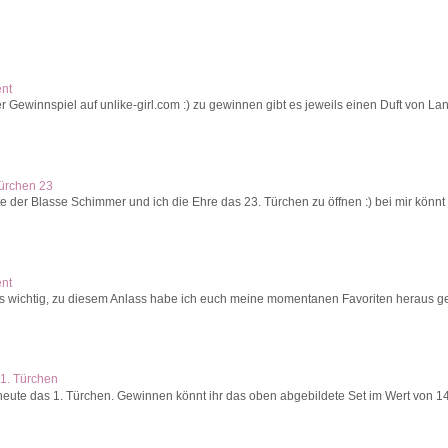
ent
r Gewinnspiel auf unlike-girl.com :) zu gewinnen gibt es jeweils einen Duft von La
Türchen 23
 der Blasse Schimmer und ich die Ehre das 23. Türchen zu öffnen :) bei mir könnt 
ent
s wichtig, zu diesem Anlass habe ich euch meine momentanen Favoriten heraus ges
1. Türchen
heute das 1. Türchen. Gewinnen könnt ihr das oben abgebildete Set im Wert von 140