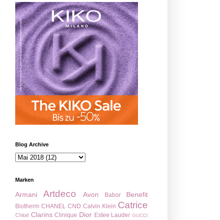
Blog Archive
Marken
Artdeco
Armani
Avon
Benefit
Babor
Catrice
Biotherm
CHANEL
CND
Calvin Klein
Clarins
Dior
Clinique
Estee Lauder
Chloé
GUCCI