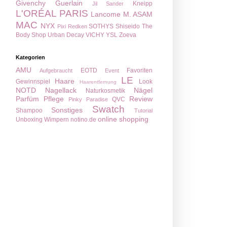
Givenchy
Guerlain
Kneipp
Jil Sander
L'ORÉAL PARIS
Lancome
M. ASAM
MAC
NYX
SOTHYS
Shiseido
The
Pixi
Redken
Body Shop
Urban Decay
VICHY
YSL
Zoeva
Kategorien
AMU
EOTD
Favoriten
Aufgebraucht
Event
LE
Haare
Gewinnspiel
Look
Haarentfernung
NOTD
Nagellack
Nägel
Naturkosmetik
Parfüm
Pflege
Review
QVC
Pinky Paradise
Swatch
Sonstiges
Shampoo
Tutorial
online shopping
Unboxing
Wimpern
notino.de