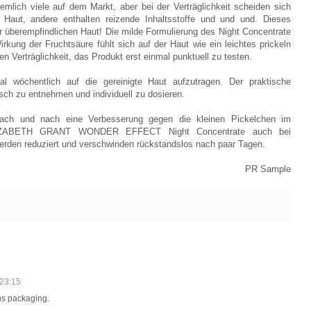
iemlich viele auf dem Markt, aber bei der Verträglichkeit scheiden sich
r Haut, andere enthalten reizende Inhaltsstoffe und und und. Dieses
r überempfindlichen Haut! Die milde Formulierung des Night Concentrate
irkung der Fruchtsäure fühlt sich auf der Haut wie ein leichtes prickeln
n Verträglichkeit, das Produkt erst einmal punktuell zu testen.
l wöchentlich auf die gereinigte Haut aufzutragen. Der praktische
ch zu entnehmen und individuell zu dosieren.
nach und nach eine Verbesserung gegen die kleinen Pickelchen im
s ELIZABETH GRANT WONDER EFFECT Night Concentrate auch bei
rden reduziert und verschwinden rückstandslos nach paar Tagen.
PR Sample
 23:15
ous packaging.