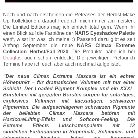
Nach und nach erscheinen die Releases der Herbst Make
Up Kollektionen, darauf freue ich mich immer am meisten.
Die Limited Editions mag ich einfach total gern. Wenn ihr
einen Blick auf die Farbtöne der
NARS Eyeshadow Palette
werft, wisst ihr was ich meine! :) Passend dazu gibt es seit
Anfang September die neue
NARS Climax Extreme
Collection Herbst/Fall 2020
. Die Produkte habe ich bei
Douglas
auch schon entdeckt. Die jeweiligen Prelaunch
Termine habe ich euch aber auch nochmal aufgelistet.
"Der neue Climax Extreme Mascara ist ein echter
Höhepunkt – für dramatisches Volumen mit nur
einer
Schicht. Der Loaded Pigment Komplex und ein XXXL-
Bürstchen mit gerippten Borsten
sorgen für sofortiges,
explosives Volumen mit latexartigen, schwarzen
Pigmenten. Die
aufgeschlagenen schwarzen Pigmente
der beliebten Climax Mascara betören mit
HardcoreLifting-Effekt und Softcore-Feeling. Die
Extreme Effects Lidschattenpalette mit 12
sinnlichen
Farbnuancen in Supermatt-, Schimmer- und
latexartigen Finishes liefert ein Feuerwerk