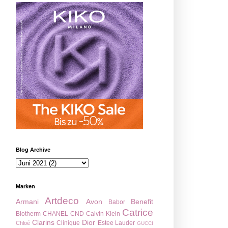
Blog Archive
Marken
Artdeco
Armani
Avon
Benefit
Babor
Catrice
Biotherm
CHANEL
CND
Calvin Klein
Clarins
Dior
Clinique
Estee Lauder
Chloé
GUCCI