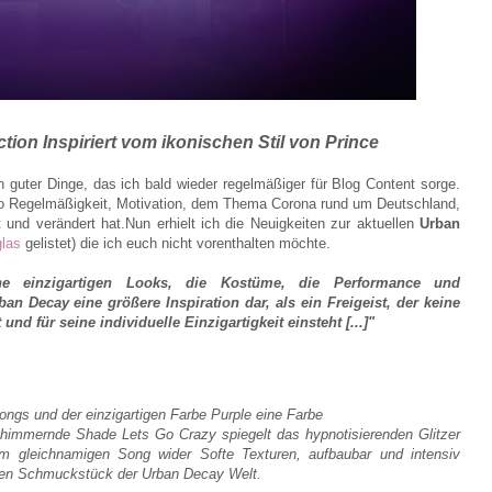
tion Inspiriert vom ikonischen Stil von Prince
in guter Dinge, das ich bald wieder regelmäßiger für Blog Content sorge.
kto Regelmäßigkeit, Motivation, dem Thema Corona rund um Deutschland,
gt und verändert hat.Nun erhielt ich die Neuigkeiten zur aktuellen
Urban
las
gelistet) die ich euch nicht vorenthalten möchte.
ne einzigartigen Looks, die Kostüme, die Performance und
ban Decay eine größere Inspiration dar, als ein Freigeist, der keine
nd für seine individuelle Einzigartigkeit einsteht [...]"
Songs und der einzigartigen Farbe Purple eine Farbe
schimmernde Shade Lets Go Crazy spiegelt das
hypnotisierenden Glitzer
um gleichnamigen Song wider Softe Texturen, aufbaubar und intensiv
ren
Schmuckstück der Urban Decay Welt.