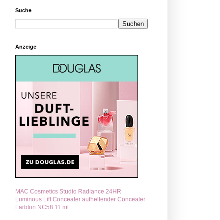
Suche
Anzeige
MAC Cosmetics Studio Radiance 24HR
Luminous Lift Concealer aufhellender Concealer
Farbton NC58 11 ml