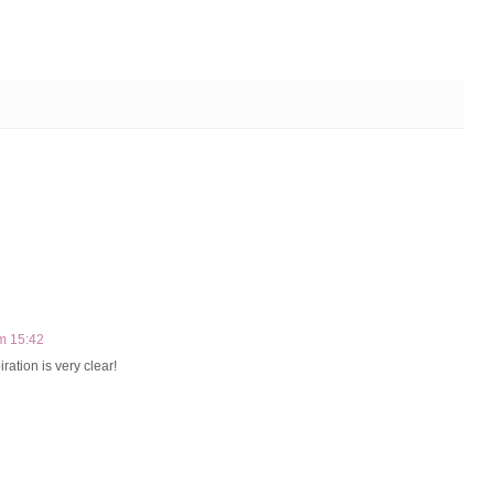
m 15:42
iration is very clear!