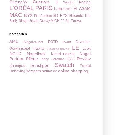
Givenchy
Guerlain
Kneipp
Jil Sander
L'ORÉAL PARIS
Lancome
M. ASAM
MAC
NYX
SOTHYS
Shiseido
The
Pixi
Redken
Body Shop
Urban Decay
VICHY
YSL
Zoeva
Kategorien
AMU
EOTD
Favoriten
Aufgebraucht
Event
LE
Haare
Gewinnspiel
Look
Haarentfernung
NOTD
Nagellack
Nägel
Naturkosmetik
Parfüm
Pflege
Review
QVC
Pinky Paradise
Swatch
Sonstiges
Shampoo
Tutorial
online shopping
Unboxing
Wimpern
notino.de