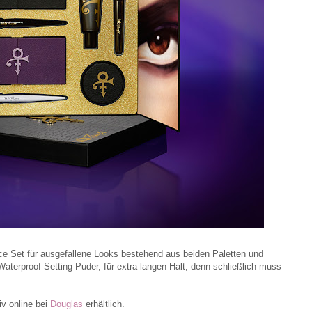
ince Set für ausgefallene Looks bestehend aus beiden Paletten und
Waterproof Setting Puder, für extra langen Halt, denn schließlich muss
v online bei
Douglas
erhältlich.