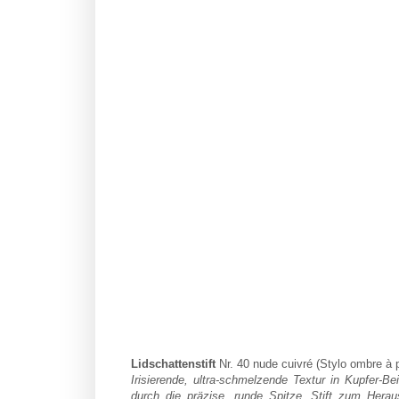
Lidschattenstift
Nr. 40 nude cuivré (Stylo ombre à 
Irisierende, ultra-schmelzende Textur in Kupfer-B
durch die präzise, runde Spitze. Stift zum Hera