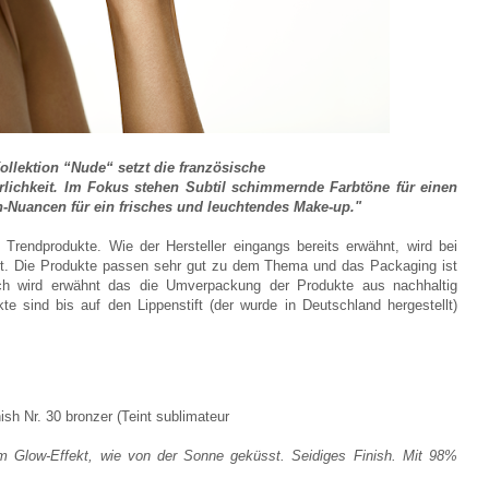
llektion “Nude“ setzt die französische
lichkeit. Im Fokus stehen Subtil schimmernde Farbtöne für einen
h-Nuancen für ein frisches und leuchtendes Make-up."
e Trendprodukte. Wie der Hersteller eingangs bereits erwähnt, wird bei
setzt. Die Produkte passen sehr gut zu dem Thema und das Packaging ist
ich wird erwähnt das die Umverpackung der Produkte aus nachhaltig
e sind bis auf den Lippenstift (der wurde in Deutschland hergestellt)
nish Nr. 30 bronzer (Teint sublimateur
em Glow-Effekt, wie von der Sonne geküsst. Seidiges Finish. Mit 98%