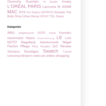
Givenchy
Guerlain
Kneipp
Jil Sander
L'ORÉAL PARIS
Lancome
M. ASAM
MAC
NYX
SOTHYS
Shiseido
The
Pixi
Redken
Body Shop
Urban Decay
VICHY
YSL
Zoeva
Kategorien
AMU
EOTD
Favoriten
Aufgebraucht
Event
LE
Haare
Gewinnspiel
Look
Haarentfernung
NOTD
Nagellack
Nägel
Naturkosmetik
Parfüm
Pflege
Review
QVC
Pinky Paradise
Swatch
Sonstiges
Shampoo
Tutorial
online shopping
Unboxing
Wimpern
notino.de