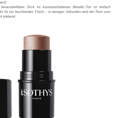
neur)
r herausdrehbare Stick im kastanienfarbenen
Metallic-Ton ist einfach
kt für ein
leuchtendes Finish – in wenigen Sekunden wird der Teint zum
ht klebend.