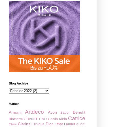
Blog Archive
Marken
Artdeco
Armani
Avon
Benefit
Babor
Catrice
Biotherm
CHANEL
CND
Calvin Klein
Clarins
Dior
Clinique
Estee Lauder
Chloé
GUCCI