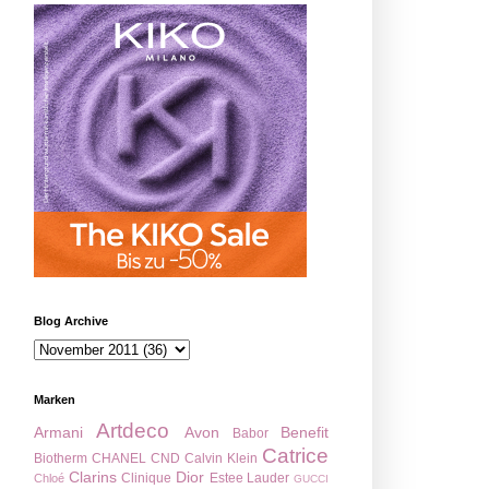
Blog Archive
Marken
Artdeco
Armani
Avon
Benefit
Babor
Catrice
Biotherm
CHANEL
CND
Calvin Klein
Clarins
Dior
Clinique
Estee Lauder
Chloé
GUCCI