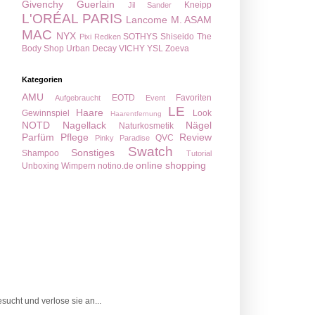
Givenchy
Guerlain
Kneipp
Jil Sander
L'ORÉAL PARIS
Lancome
M. ASAM
MAC
NYX
SOTHYS
Shiseido
The
Pixi
Redken
Body Shop
Urban Decay
VICHY
YSL
Zoeva
Kategorien
AMU
EOTD
Favoriten
Aufgebraucht
Event
LE
Haare
Gewinnspiel
Look
Haarentfernung
NOTD
Nagellack
Nägel
Naturkosmetik
Parfüm
Pflege
Review
QVC
Pinky Paradise
Swatch
Sonstiges
Shampoo
Tutorial
online shopping
Unboxing
Wimpern
notino.de
ucht und verlose sie an...