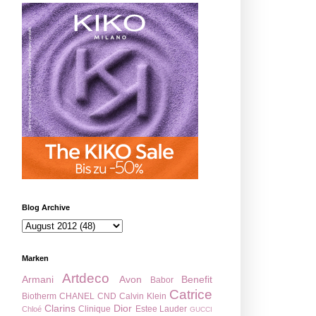
Blog Archive
Marken
Artdeco
Armani
Avon
Benefit
Babor
Catrice
Biotherm
CHANEL
CND
Calvin Klein
Clarins
Dior
Clinique
Estee Lauder
Chloé
GUCCI