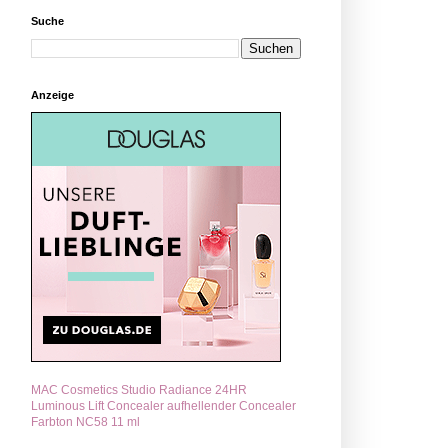
Suche
Anzeige
MAC Cosmetics Studio Radiance 24HR
Luminous Lift Concealer aufhellender Concealer
Farbton NC58 11 ml