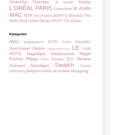
Givenchy
Guerlain
Kneipp
Jil Sander
L'ORÉAL PARIS
Lancome
M. ASAM
MAC
NYX
SOTHYS
Shiseido
The
Pixi
Redken
Body Shop
Urban Decay
VICHY
YSL
Zoeva
Kategorien
AMU
EOTD
Favoriten
Aufgebraucht
Event
LE
Haare
Gewinnspiel
Look
Haarentfernung
NOTD
Nagellack
Nägel
Naturkosmetik
Parfüm
Pflege
Review
QVC
Pinky Paradise
Swatch
Sonstiges
Shampoo
Tutorial
online shopping
Unboxing
Wimpern
notino.de