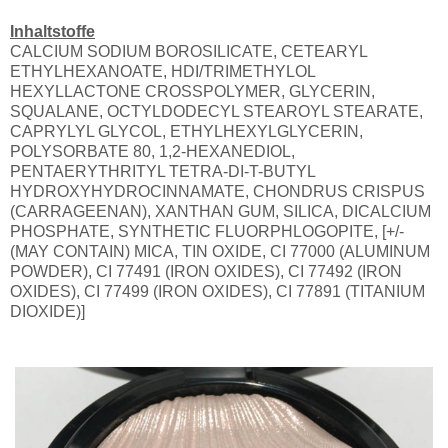
Inhaltstoffe
CALCIUM SODIUM BOROSILICATE, CETEARYL
ETHYLHEXANOATE, HDI/TRIMETHYLOL
HEXYLLACTONE CROSSPOLYMER, GLYCERIN,
SQUALANE, OCTYLDODECYL STEAROYL STEARATE,
CAPRYLYL GLYCOL, ETHYLHEXYLGLYCERIN,
POLYSORBATE 80, 1,2-HEXANEDIOL,
PENTAERYTHRITYL TETRA-DI-T-BUTYL
HYDROXYHYDROCINNAMATE, CHONDRUS CRISPUS
(CARRAGEENAN), XANTHAN GUM, SILICA, DICALCIUM
PHOSPHATE, SYNTHETIC FLUORPHLOGOPITE, [+/-
(MAY CONTAIN) MICA, TIN OXIDE, CI 77000 (ALUMINUM
POWDER), CI 77491 (IRON OXIDES), CI 77492 (IRON
OXIDES), CI 77499 (IRON OXIDES), CI 77891 (TITANIUM
DIOXIDE)]