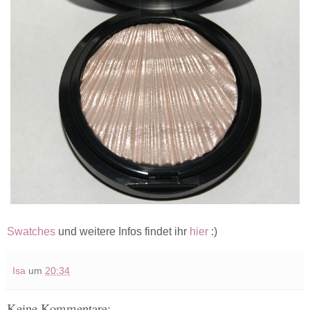
Swatches
und weitere Infos findet ihr
hier
:)
Isa
um
20:34
Keine Kommentare: