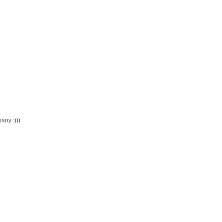
any :)))