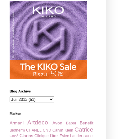
Blog Archive
Marken
Artdeco
Armani
Avon
Benefit
Babor
Catrice
Biotherm
CHANEL
CND
Calvin Klein
Clarins
Dior
Clinique
Estee Lauder
Chloé
GUCCI