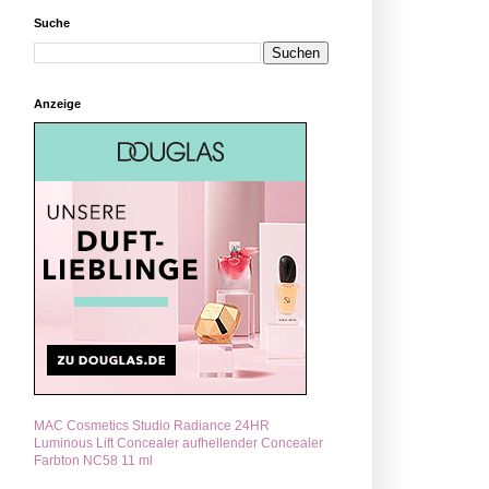
Suche
Anzeige
MAC Cosmetics Studio Radiance 24HR
Luminous Lift Concealer aufhellender Concealer
Farbton NC58 11 ml