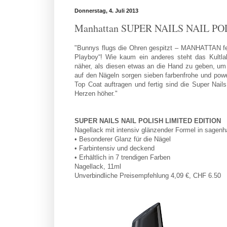
Donnerstag, 4. Juli 2013
Manhattan SUPER NAILS NAIL PO
"Bunnys flugs die Ohren gespitzt – MANHATTAN fei
Playboy“! Wie kaum ein anderes steht das Kultl
näher, als diesen etwas an die Hand zu geben, um 
auf den Nägeln sorgen sieben farbenfrohe und power
Top Coat auftragen und fertig sind die Super Nai
Herzen höher."
SUPER NAILS NAIL POLISH LIMITED EDITION
Nagellack mit intensiv glänzender Formel in sagen
• Besonderer Glanz für die Nägel
• Farbintensiv und deckend
• Erhältlich in 7 trendigen Farben
Nagellack, 11ml
Unverbindliche Preisempfehlung 4,09 €, CHF 6.50