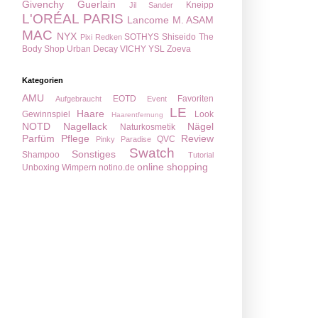
Givenchy
Guerlain
Kneipp
Jil Sander
L'ORÉAL PARIS
Lancome
M. ASAM
MAC
NYX
SOTHYS
Shiseido
The
Pixi
Redken
Body Shop
Urban Decay
VICHY
YSL
Zoeva
Kategorien
AMU
EOTD
Favoriten
Aufgebraucht
Event
LE
Haare
Gewinnspiel
Look
Haarentfernung
NOTD
Nagellack
Nägel
Naturkosmetik
Parfüm
Pflege
Review
QVC
Pinky Paradise
Swatch
Sonstiges
Shampoo
Tutorial
online shopping
Unboxing
Wimpern
notino.de