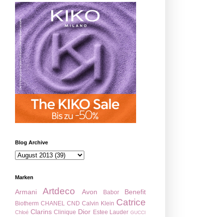
Blog Archive
Marken
Artdeco
Armani
Avon
Benefit
Babor
Catrice
Biotherm
CHANEL
CND
Calvin Klein
Clarins
Dior
Clinique
Estee Lauder
Chloé
GUCCI