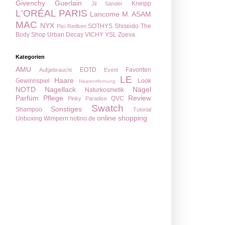
Givenchy
Guerlain
Kneipp
Jil Sander
L'ORÉAL PARIS
Lancome
M. ASAM
MAC
NYX
SOTHYS
Shiseido
The
Pixi
Redken
Body Shop
Urban Decay
VICHY
YSL
Zoeva
Kategorien
AMU
EOTD
Favoriten
Aufgebraucht
Event
LE
Haare
Gewinnspiel
Look
Haarentfernung
NOTD
Nagellack
Nägel
Naturkosmetik
Parfüm
Pflege
Review
QVC
Pinky Paradise
Swatch
Sonstiges
Shampoo
Tutorial
online shopping
Unboxing
Wimpern
notino.de