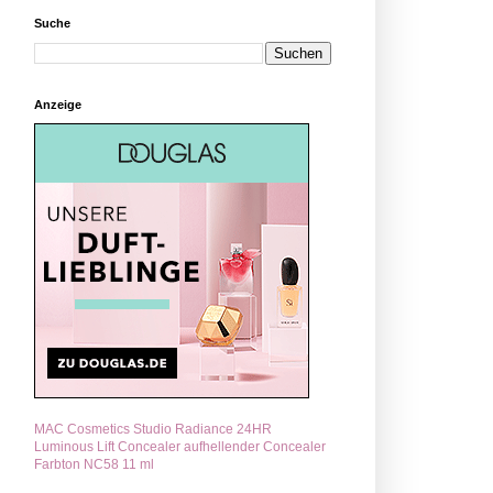
Suche
Anzeige
MAC Cosmetics Studio Radiance 24HR
Luminous Lift Concealer aufhellender Concealer
Farbton NC58 11 ml