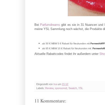
Bei
Parfumdreams
gibt es sie in 31 Nuancen und l
meine YSL Sammlung noch wächst, die Produkte die i
ab 50 € MBW 5 € Rabatt für Neukunden mit
FernwehAFF
ab 65 € MBW 10 € Rabatt für Neukunden mit
FernwehA
Aktuelle Rabattcodes findet ihr außerdem unter
Sho
Eingestellt von
Isa
um
21:12
Labels:
Review
,
sponsored
,
Swatch
,
YSL
11 Kommentare: