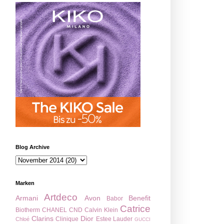
Blog Archive
Marken
Artdeco
Armani
Avon
Benefit
Babor
Catrice
Biotherm
CHANEL
CND
Calvin Klein
Clarins
Dior
Clinique
Estee Lauder
Chloé
GUCCI