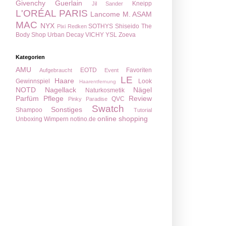
Givenchy
Guerlain
Kneipp
Jil Sander
L'ORÉAL PARIS
Lancome
M. ASAM
MAC
NYX
SOTHYS
Shiseido
The
Pixi
Redken
Body Shop
Urban Decay
VICHY
YSL
Zoeva
Kategorien
AMU
EOTD
Favoriten
Aufgebraucht
Event
LE
Haare
Gewinnspiel
Look
Haarentfernung
NOTD
Nagellack
Nägel
Naturkosmetik
Parfüm
Pflege
Review
QVC
Pinky Paradise
Swatch
Sonstiges
Shampoo
Tutorial
online shopping
Unboxing
Wimpern
notino.de