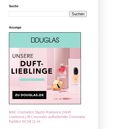
Suche
Anzeige
MAC Cosmetics Studio Radiance 24HR
Luminous Lift Concealer aufhellender Concealer
Farbton NC58 11 ml