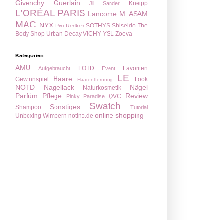
Givenchy
Guerlain
Kneipp
Jil Sander
L'ORÉAL PARIS
Lancome
M. ASAM
MAC
NYX
SOTHYS
Shiseido
The
Pixi
Redken
Body Shop
Urban Decay
VICHY
YSL
Zoeva
Kategorien
AMU
EOTD
Favoriten
Aufgebraucht
Event
LE
Haare
Gewinnspiel
Look
Haarentfernung
NOTD
Nagellack
Nägel
Naturkosmetik
Parfüm
Pflege
Review
QVC
Pinky Paradise
Swatch
Sonstiges
Shampoo
Tutorial
online shopping
Unboxing
Wimpern
notino.de