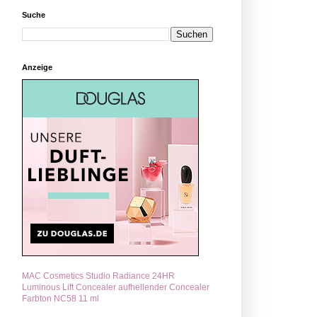
Suche
Anzeige
MAC Cosmetics Studio Radiance 24HR
Luminous Lift Concealer aufhellender Concealer
Farbton NC58 11 ml