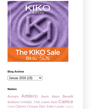
Blog Archive
Marken
Artdeco
Armani
Avon
Benefit
Babor
Catrice
Biotherm
CHANEL
CND
Calvin Klein
Clarins
Dior
Clinique
Estee Lauder
Chloé
GUCCI