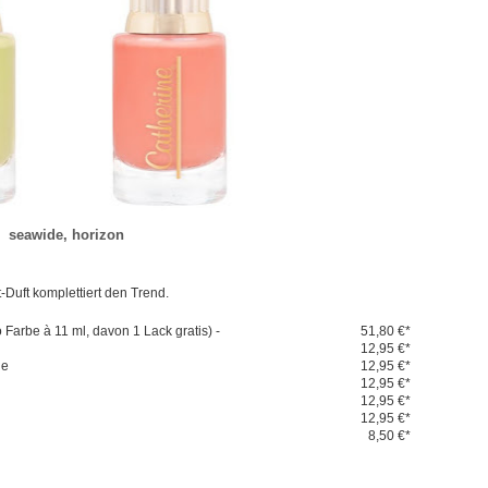
seawide, horizon
Duft komplettiert den Trend.
 Farbe à 11 ml, davon 1 Lack gratis) -
51,80 €*
12,95 €*
de
12,95 €*
12,95 €*
d
12,95 €*
12,95 €*
8,50 €*