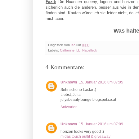
Fazit:
Die Nuancen queeny, lagoon und horizon g
sicherlich auch die anderen, besser aus wie in de
finden sind. Kaufen würde ich sie leider nicht, da
mich aber.
Was halte
Eingestellt von
Isa
um
00:11
Labels:
Catherine
,
LE
,
Nagellack
4 Kommentare:
Unknown
15. Januar 2016 um 07:05
Sehr schöne Lacke :)
Liebst, Julia
julysbeautylounge.blogspot.co.at
Antworten
Unknown
15. Januar 2016 um 07:09
horizon looks very good :)
midas touch outfit & giveaway